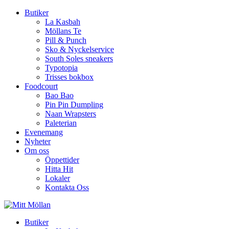
Butiker
La Kasbah
Möllans Te
Pill & Punch
Sko & Nyckelservice
South Soles sneakers
Typotopia
Trisses bokbox
Foodcourt
Bao Bao
Pin Pin Dumpling
Naan Wrapsters
Paleterian
Evenemang
Nyheter
Om oss
Öppettider
Hitta Hit
Lokaler
Kontakta Oss
Butiker