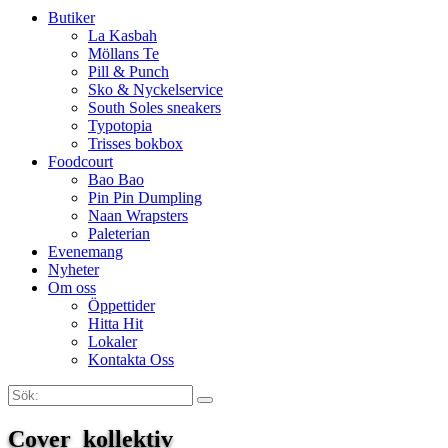
Butiker
La Kasbah
Möllans Te
Pill & Punch
Sko & Nyckelservice
South Soles sneakers
Typotopia
Trisses bokbox
Foodcourt
Bao Bao
Pin Pin Dumpling
Naan Wrapsters
Paleterian
Evenemang
Nyheter
Om oss
Öppettider
Hitta Hit
Lokaler
Kontakta Oss
Sök:
Search
Cover_kollektiv