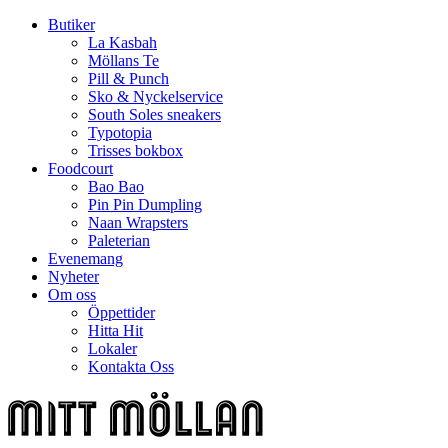
Butiker
La Kasbah
Möllans Te
Pill & Punch
Sko & Nyckelservice
South Soles sneakers
Typotopia
Trisses bokbox
Foodcourt
Bao Bao
Pin Pin Dumpling
Naan Wrapsters
Paleterian
Evenemang
Nyheter
Om oss
Öppettider
Hitta Hit
Lokaler
Kontakta Oss