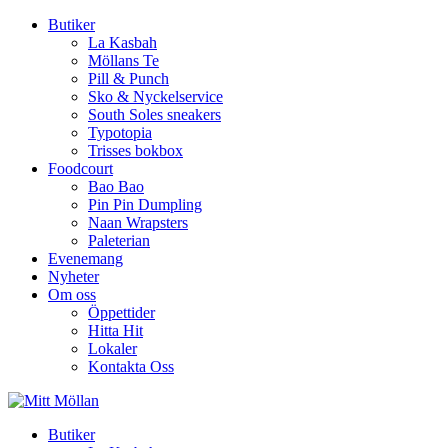
Butiker
La Kasbah
Möllans Te
Pill & Punch
Sko & Nyckelservice
South Soles sneakers
Typotopia
Trisses bokbox
Foodcourt
Bao Bao
Pin Pin Dumpling
Naan Wrapsters
Paleterian
Evenemang
Nyheter
Om oss
Öppettider
Hitta Hit
Lokaler
Kontakta Oss
Butiker