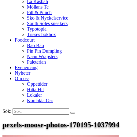
La Kasbah
Möllans Te
Pill & Punch
Sko & Nyckelservice
South Soles sneakers
Typotopia
Trisses bokbox
Foodcourt
Bao Bao
Pin Pin Dumpling
Naan Wrapsters
Paleterian
Evenemang
Nyheter
Om oss
Öppettider
Hitta Hit
Lokaler
Kontakta Oss
Sök:
Search
pexels-moose-photos-170195-1037994