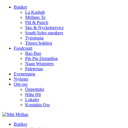
Butiker
La Kasbah
Möllans Te
Pill & Punch
Sko & Nyckelservice
South Soles sneakers
Typotopia
Trisses bokbox
Foodcourt
Bao Bao
Pin Pin Dumpling
Naan Wrapsters
Paleterian
Evenemang
Nyheter
Om oss
Öppettider
Hitta Hit
Lokaler
Kontakta Oss
Butiker