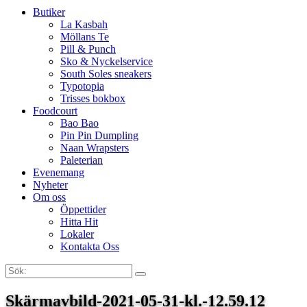
Butiker
La Kasbah
Möllans Te
Pill & Punch
Sko & Nyckelservice
South Soles sneakers
Typotopia
Trisses bokbox
Foodcourt
Bao Bao
Pin Pin Dumpling
Naan Wrapsters
Paleterian
Evenemang
Nyheter
Om oss
Öppettider
Hitta Hit
Lokaler
Kontakta Oss
Sök:
Search
Skärmavbild-2021-05-31-kl.-12.59.12