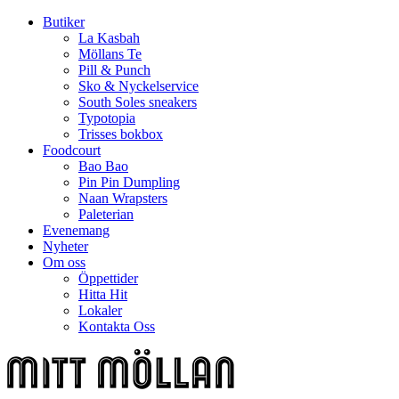
Butiker
La Kasbah
Möllans Te
Pill & Punch
Sko & Nyckelservice
South Soles sneakers
Typotopia
Trisses bokbox
Foodcourt
Bao Bao
Pin Pin Dumpling
Naan Wrapsters
Paleterian
Evenemang
Nyheter
Om oss
Öppettider
Hitta Hit
Lokaler
Kontakta Oss