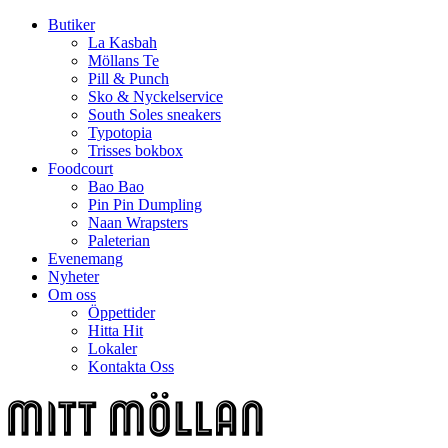
Butiker
La Kasbah
Möllans Te
Pill & Punch
Sko & Nyckelservice
South Soles sneakers
Typotopia
Trisses bokbox
Foodcourt
Bao Bao
Pin Pin Dumpling
Naan Wrapsters
Paleterian
Evenemang
Nyheter
Om oss
Öppettider
Hitta Hit
Lokaler
Kontakta Oss