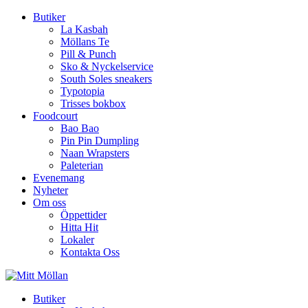
Butiker
La Kasbah
Möllans Te
Pill & Punch
Sko & Nyckelservice
South Soles sneakers
Typotopia
Trisses bokbox
Foodcourt
Bao Bao
Pin Pin Dumpling
Naan Wrapsters
Paleterian
Evenemang
Nyheter
Om oss
Öppettider
Hitta Hit
Lokaler
Kontakta Oss
Butiker