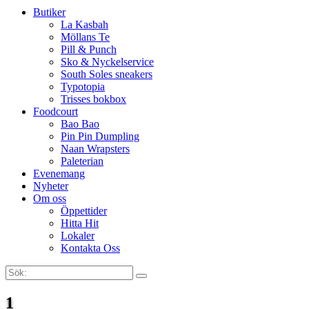
Butiker
La Kasbah
Möllans Te
Pill & Punch
Sko & Nyckelservice
South Soles sneakers
Typotopia
Trisses bokbox
Foodcourt
Bao Bao
Pin Pin Dumpling
Naan Wrapsters
Paleterian
Evenemang
Nyheter
Om oss
Öppettider
Hitta Hit
Lokaler
Kontakta Oss
Sök:
Search
1