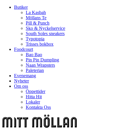
Butiker
La Kasbah
Möllans Te
Pill & Punch
Sko & Nyckelservice
South Soles sneakers
Typotopia
Trisses bokbox
Foodcourt
Bao Bao
Pin Pin Dumpling
Naan Wrapsters
Paleterian
Evenemang
Nyheter
Om oss
Öppettider
Hitta Hit
Lokaler
Kontakta Oss