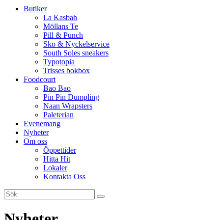
Butiker
La Kasbah
Möllans Te
Pill & Punch
Sko & Nyckelservice
South Soles sneakers
Typotopia
Trisses bokbox
Foodcourt
Bao Bao
Pin Pin Dumpling
Naan Wrapsters
Paleterian
Evenemang
Nyheter
Om oss
Öppettider
Hitta Hit
Lokaler
Kontakta Oss
Sök:
Search
Nyheter