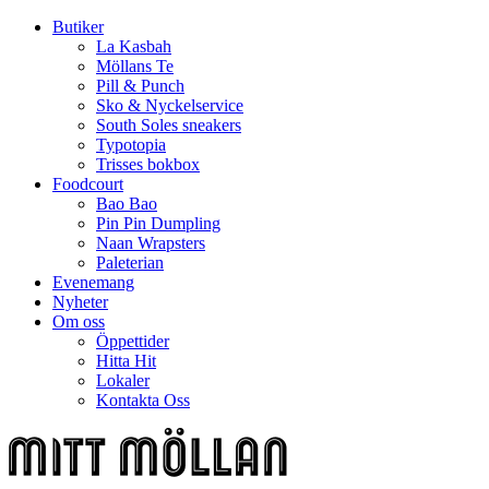
Butiker
La Kasbah
Möllans Te
Pill & Punch
Sko & Nyckelservice
South Soles sneakers
Typotopia
Trisses bokbox
Foodcourt
Bao Bao
Pin Pin Dumpling
Naan Wrapsters
Paleterian
Evenemang
Nyheter
Om oss
Öppettider
Hitta Hit
Lokaler
Kontakta Oss