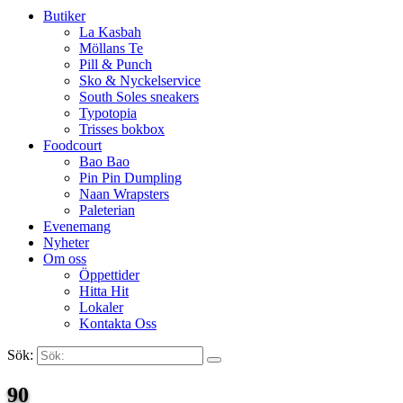
Butiker
La Kasbah
Möllans Te
Pill & Punch
Sko & Nyckelservice
South Soles sneakers
Typotopia
Trisses bokbox
Foodcourt
Bao Bao
Pin Pin Dumpling
Naan Wrapsters
Paleterian
Evenemang
Nyheter
Om oss
Öppettider
Hitta Hit
Lokaler
Kontakta Oss
Sök:
Search
90