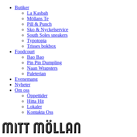
Butiker
La Kasbah
Möllans Te
Pill & Punch
Sko & Nyckelservice
South Soles sneakers
Typotopia
Trisses bokbox
Foodcourt
Bao Bao
Pin Pin Dumpling
Naan Wrapsters
Paleterian
Evenemang
Nyheter
Om oss
Öppettider
Hitta Hit
Lokaler
Kontakta Oss