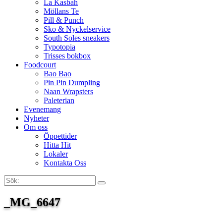
La Kasbah
Möllans Te
Pill & Punch
Sko & Nyckelservice
South Soles sneakers
Typotopia
Trisses bokbox
Foodcourt
Bao Bao
Pin Pin Dumpling
Naan Wrapsters
Paleterian
Evenemang
Nyheter
Om oss
Öppettider
Hitta Hit
Lokaler
Kontakta Oss
Sök:
Search
_MG_6647