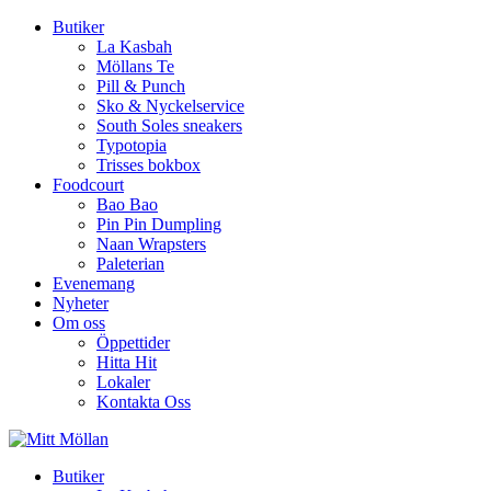
Butiker
La Kasbah
Möllans Te
Pill & Punch
Sko & Nyckelservice
South Soles sneakers
Typotopia
Trisses bokbox
Foodcourt
Bao Bao
Pin Pin Dumpling
Naan Wrapsters
Paleterian
Evenemang
Nyheter
Om oss
Öppettider
Hitta Hit
Lokaler
Kontakta Oss
Butiker