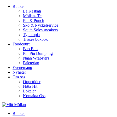
Butiker
La Kasbah
Möllans Te
Pill & Punch
Sko & Nyckelservice
South Soles sneakers
Typotopia
Trisses bokbox
Foodcourt
Bao Bao
Pin Pin Dumpling
Naan Wrapsters
Paleterian
Evenemang
Nyheter
Om oss
Öppettider
Hitta Hit
Lokaler
Kontakta Oss
Butiker