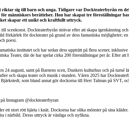
riktar sig till barn och unga. Tidigare var Dockteaterbyrån en de
e för människors berättelser. Hon har skapat tre föreställningar b
ket skapar ett unikt och kraftfullt uttryck.
m till scenkonst. Dockteaterbyrån strävar efter att skapa igenkänning oc
kild förkärlek för dockteater på grund av dess fantastiska möjligheter;
och poesi.
matiska institutet och har sedan dess uppträtt på flera scener, inklusi
 Teater, där de har spelat cirka 200 föreställningar per år. Efter att ha
 24 augusti, samt på Barnens scen, Dunkers kulturhus och på turné lä
grafier och skapa teater och musik i stunden. Våren 2025 har Dockteate
Bjärkstedt, som bland annat gör dockorna till Herr Talman på SVT, och
 på Instagram @dockteaterbyran