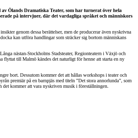
l av Ölands Dramatiska Teater, som har turnerat över hela
aserade på intervjuer, där det vardagliga språket och människors
h insikter genom dessa berättelser, men de producerar även nyskrivna
 en docka kan utföra handlingar som sträcker sig bortom människans
ve Långa nästan-Stockholms Stadsteater, Regionteatern i Växjö och
 flyttat till Malmö kändes det naturligt för henne att starta en ny
ngre bort. Dessutom kommer det att hållas workshops i teater och
rbyrån premiär på en barnpjäs med titeln ”Det stora annorlunda”, som
 det kommer att vara nyskriven musik i föreställningen.