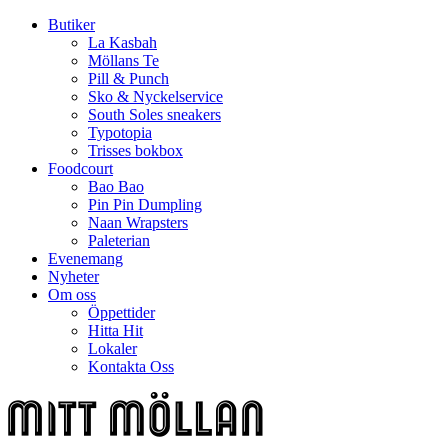
Butiker
La Kasbah
Möllans Te
Pill & Punch
Sko & Nyckelservice
South Soles sneakers
Typotopia
Trisses bokbox
Foodcourt
Bao Bao
Pin Pin Dumpling
Naan Wrapsters
Paleterian
Evenemang
Nyheter
Om oss
Öppettider
Hitta Hit
Lokaler
Kontakta Oss