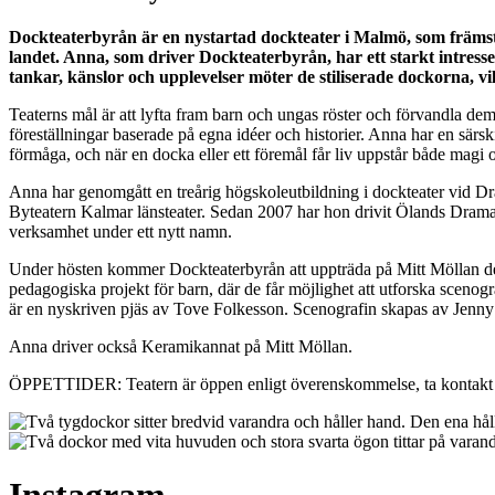
Dockteaterbyrån är en nystartad dockteater i Malmö, som främst 
landet. Anna, som driver Dockteaterbyrån, har ett starkt intress
tankar, känslor och upplevelser möter de stiliserade dockorna, vil
Teaterns mål är att lyfta fram barn och ungas röster och förvandla de
föreställningar baserade på egna idéer och historier. Anna har en särs
förmåga, och när en docka eller ett föremål får liv uppstår både magi 
Anna har genomgått en treårig högskoleutbildning i dockteater vid Dra
Byteatern Kalmar länsteater. Sedan 2007 har hon drivit Ölands Dramatiska
verksamhet under ett nytt namn.
Under hösten kommer Dockteaterbyrån att uppträda på Mitt Möllan den
pedagogiska projekt för barn, där de får möjlighet att utforska sceno
är en nyskriven pjäs av Tove Folkesson. Scenografin skapas av Jenny 
Anna driver också Keramikannat på Mitt Möllan.
ÖPPETTIDER: Teatern är öppen enligt överenskommelse, ta kontakt