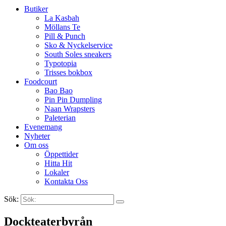
Butiker
La Kasbah
Möllans Te
Pill & Punch
Sko & Nyckelservice
South Soles sneakers
Typotopia
Trisses bokbox
Foodcourt
Bao Bao
Pin Pin Dumpling
Naan Wrapsters
Paleterian
Evenemang
Nyheter
Om oss
Öppettider
Hitta Hit
Lokaler
Kontakta Oss
Sök:
Search
Dockteaterbyrån