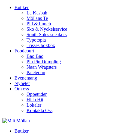
Butiker
La Kasbah
Möllans Te
Pill & Punch
Sko & Nyckelservice
South Soles sneakers
Typotopia
Trisses bokbox
Foodcourt
Bao Bao
Pin Pin Dumpling
Naan Wrapsters
Paleterian
Evenemang
Nyheter
Om oss
Öppettider
Hitta Hit
Lokaler
Kontakta Oss
Butiker