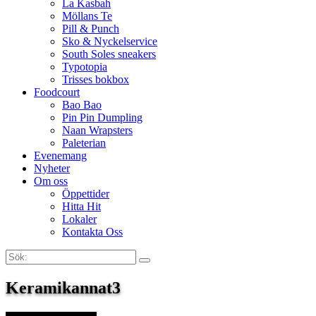
La Kasbah
Möllans Te
Pill & Punch
Sko & Nyckelservice
South Soles sneakers
Typotopia
Trisses bokbox
Foodcourt
Bao Bao
Pin Pin Dumpling
Naan Wrapsters
Paleterian
Evenemang
Nyheter
Om oss
Öppettider
Hitta Hit
Lokaler
Kontakta Oss
Sök:
Search
Keramikannat3