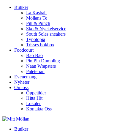
Butiker
La Kasbah
Möllans Te
Pill & Punch
Sko & Nyckelservice
South Soles sneakers
Typotopia
Trisses bokbox
Foodcourt
Bao Bao
Pin Pin Dumpling
Naan Wrapsters
Paleterian
Evenemang
Nyheter
Om oss
Öppettider
Hitta Hit
Lokaler
Kontakta Oss
Butiker