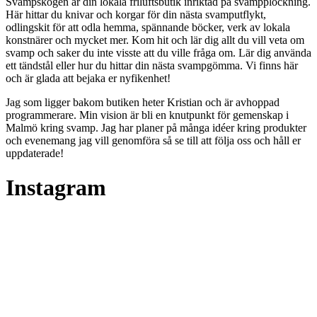
Svampskogen är din lokala friluftsbutik inriktad på svampplockning.
Här hittar du knivar och korgar för din nästa svamputflykt,
odlingskit för att odla hemma, spännande böcker, verk av lokala
konstnärer och mycket mer. Kom hit och lär dig allt du vill veta om
svamp och saker du inte visste att du ville fråga om. Lär dig använda
ett tändstål eller hur du hittar din nästa svampgömma. Vi finns här
och är glada att bejaka er nyfikenhet!
Jag som ligger bakom butiken heter Kristian och är avhoppad
programmerare. Min vision är bli en knutpunkt för gemenskap i
Malmö kring svamp. Jag har planer på många idéer kring produkter
och evenemang jag vill genomföra så se till att följa oss och håll er
uppdaterade!
Instagram