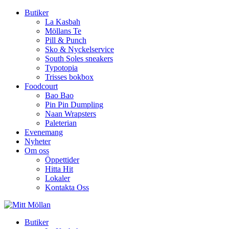
Butiker
La Kasbah
Möllans Te
Pill & Punch
Sko & Nyckelservice
South Soles sneakers
Typotopia
Trisses bokbox
Foodcourt
Bao Bao
Pin Pin Dumpling
Naan Wrapsters
Paleterian
Evenemang
Nyheter
Om oss
Öppettider
Hitta Hit
Lokaler
Kontakta Oss
Butiker