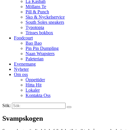
La Kasbah
Möllans Te
Pill & Punch
Sko & Nyckelservice
South Soles sneakers
Typotopia
Trisses bokbox
Foodcourt
Bao Bao
Pin Pin Dumpling
Naan Wrapsters
Paleterian
Evenemang
Nyheter
Om oss
Öppettider
Hitta Hit
Lokaler
Kontakta Oss
Sök:
Search
Svampskogen