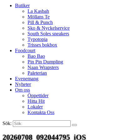
Butiker
La Kasbah
Möllans Te
Pill & Punch
Sko & Nyckelservice
South Soles sneakers
Typotopia
Trisses bokbox
Foodcourt
Bao Bao
Pin Pin Dumpling
Naan Wrapsters
Paleterian
Evenemang
Nyheter
Om oss
Öppettider
Hitta Hit
Lokaler
Kontakta Oss
Sök:
Search
20260708_092044795_iOS