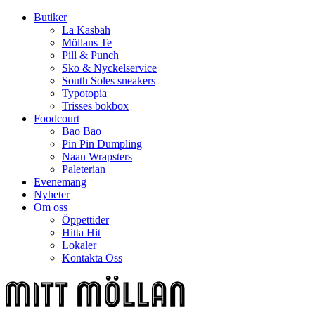
Butiker
La Kasbah
Möllans Te
Pill & Punch
Sko & Nyckelservice
South Soles sneakers
Typotopia
Trisses bokbox
Foodcourt
Bao Bao
Pin Pin Dumpling
Naan Wrapsters
Paleterian
Evenemang
Nyheter
Om oss
Öppettider
Hitta Hit
Lokaler
Kontakta Oss