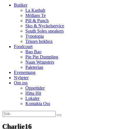
Butiker
La Kasbah
Möllans Te
Pill & Punch
Sko & Nyckelservice
South Soles sneakers
Typotopia
Trisses bokbox
Foodcourt
Bao Bao
Pin Pin Dumpling
Naan Wrapsters
Paleterian
Evenemang
Nyheter
Om oss
Öppettider
Hitta Hit
Lokaler
Kontakta Oss
Sök:
Search
Charlie16