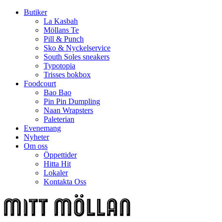
Butiker
La Kasbah
Möllans Te
Pill & Punch
Sko & Nyckelservice
South Soles sneakers
Typotopia
Trisses bokbox
Foodcourt
Bao Bao
Pin Pin Dumpling
Naan Wrapsters
Paleterian
Evenemang
Nyheter
Om oss
Öppettider
Hitta Hit
Lokaler
Kontakta Oss