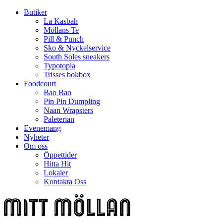
Butiker
La Kasbah
Möllans Te
Pill & Punch
Sko & Nyckelservice
South Soles sneakers
Typotopia
Trisses bokbox
Foodcourt
Bao Bao
Pin Pin Dumpling
Naan Wrapsters
Paleterian
Evenemang
Nyheter
Om oss
Öppettider
Hitta Hit
Lokaler
Kontakta Oss