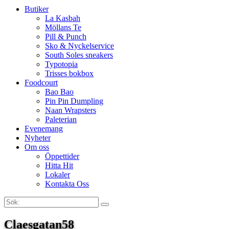
Butiker
La Kasbah
Möllans Te
Pill & Punch
Sko & Nyckelservice
South Soles sneakers
Typotopia
Trisses bokbox
Foodcourt
Bao Bao
Pin Pin Dumpling
Naan Wrapsters
Paleterian
Evenemang
Nyheter
Om oss
Öppettider
Hitta Hit
Lokaler
Kontakta Oss
Sök:
Search
Claesgatan58