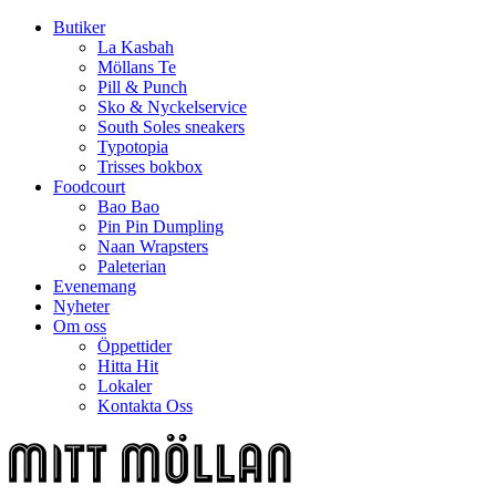
Butiker
La Kasbah
Möllans Te
Pill & Punch
Sko & Nyckelservice
South Soles sneakers
Typotopia
Trisses bokbox
Foodcourt
Bao Bao
Pin Pin Dumpling
Naan Wrapsters
Paleterian
Evenemang
Nyheter
Om oss
Öppettider
Hitta Hit
Lokaler
Kontakta Oss