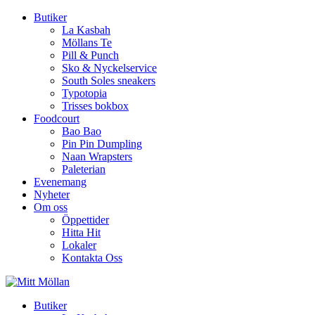
Butiker
La Kasbah
Möllans Te
Pill & Punch
Sko & Nyckelservice
South Soles sneakers
Typotopia
Trisses bokbox
Foodcourt
Bao Bao
Pin Pin Dumpling
Naan Wrapsters
Paleterian
Evenemang
Nyheter
Om oss
Öppettider
Hitta Hit
Lokaler
Kontakta Oss
Butiker