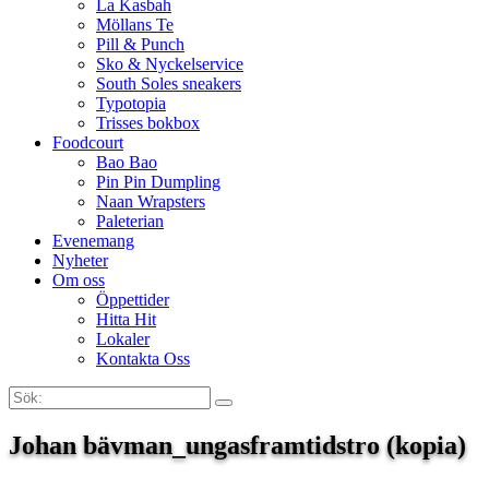
La Kasbah
Möllans Te
Pill & Punch
Sko & Nyckelservice
South Soles sneakers
Typotopia
Trisses bokbox
Foodcourt
Bao Bao
Pin Pin Dumpling
Naan Wrapsters
Paleterian
Evenemang
Nyheter
Om oss
Öppettider
Hitta Hit
Lokaler
Kontakta Oss
Sök:
Search
Johan bävman_ungasframtidstro (kopia)