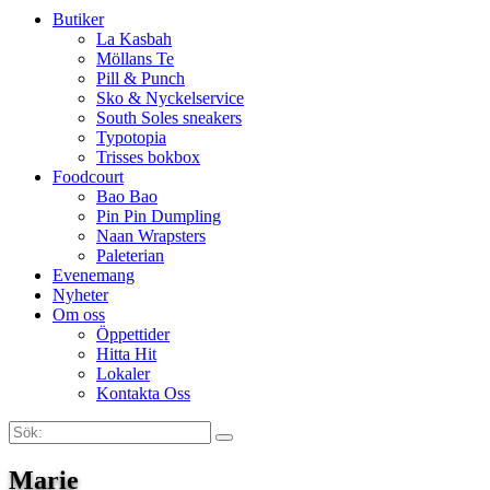
Butiker
La Kasbah
Möllans Te
Pill & Punch
Sko & Nyckelservice
South Soles sneakers
Typotopia
Trisses bokbox
Foodcourt
Bao Bao
Pin Pin Dumpling
Naan Wrapsters
Paleterian
Evenemang
Nyheter
Om oss
Öppettider
Hitta Hit
Lokaler
Kontakta Oss
Sök:
Search
Marie