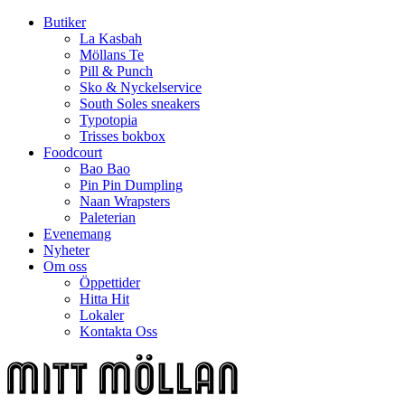
Butiker
La Kasbah
Möllans Te
Pill & Punch
Sko & Nyckelservice
South Soles sneakers
Typotopia
Trisses bokbox
Foodcourt
Bao Bao
Pin Pin Dumpling
Naan Wrapsters
Paleterian
Evenemang
Nyheter
Om oss
Öppettider
Hitta Hit
Lokaler
Kontakta Oss