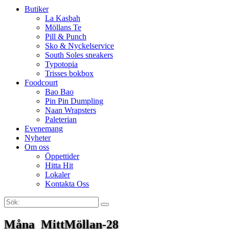
Butiker
La Kasbah
Möllans Te
Pill & Punch
Sko & Nyckelservice
South Soles sneakers
Typotopia
Trisses bokbox
Foodcourt
Bao Bao
Pin Pin Dumpling
Naan Wrapsters
Paleterian
Evenemang
Nyheter
Om oss
Öppettider
Hitta Hit
Lokaler
Kontakta Oss
Sök:
Search
Måna_MittMöllan-28