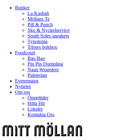
Butiker
La Kasbah
Möllans Te
Pill & Punch
Sko & Nyckelservice
South Soles sneakers
Typotopia
Trisses bokbox
Foodcourt
Bao Bao
Pin Pin Dumpling
Naan Wrapsters
Paleterian
Evenemang
Nyheter
Om oss
Öppettider
Hitta Hit
Lokaler
Kontakta Oss