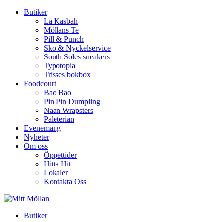
Butiker
La Kasbah
Möllans Te
Pill & Punch
Sko & Nyckelservice
South Soles sneakers
Typotopia
Trisses bokbox
Foodcourt
Bao Bao
Pin Pin Dumpling
Naan Wrapsters
Paleterian
Evenemang
Nyheter
Om oss
Öppettider
Hitta Hit
Lokaler
Kontakta Oss
Butiker