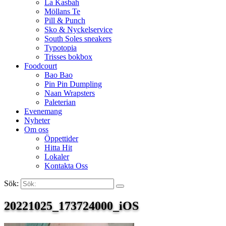
La Kasbah
Möllans Te
Pill & Punch
Sko & Nyckelservice
South Soles sneakers
Typotopia
Trisses bokbox
Foodcourt
Bao Bao
Pin Pin Dumpling
Naan Wrapsters
Paleterian
Evenemang
Nyheter
Om oss
Öppettider
Hitta Hit
Lokaler
Kontakta Oss
Sök:
Search
20221025_173724000_iOS