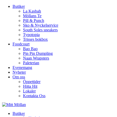
Butiker
La Kasbah
Möllans Te
Pill & Punch
Sko & Nyckelservice
South Soles sneakers
Typotopia
Trisses bokbox
Foodcourt
Bao Bao
Pin Pin Dumpling
Naan Wrapsters
Paleterian
Evenemang
Nyheter
Om oss
Öppettider
Hitta Hit
Lokaler
Kontakta Oss
Butiker