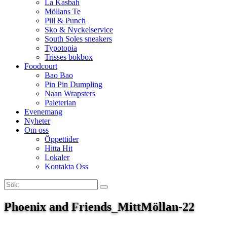
La Kasbah
Möllans Te
Pill & Punch
Sko & Nyckelservice
South Soles sneakers
Typotopia
Trisses bokbox
Foodcourt
Bao Bao
Pin Pin Dumpling
Naan Wrapsters
Paleterian
Evenemang
Nyheter
Om oss
Öppettider
Hitta Hit
Lokaler
Kontakta Oss
Sök:
Search
Phoenix and Friends_MittMöllan-22