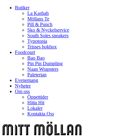
Butiker
La Kasbah
Möllans Te
Pill & Punch
Sko & Nyckelservice
South Soles sneakers
Typotopia
Trisses bokbox
Foodcourt
Bao Bao
Pin Pin Dumpling
Naan Wrapsters
Paleterian
Evenemang
Nyheter
Om oss
Öppettider
Hitta Hit
Lokaler
Kontakta Oss