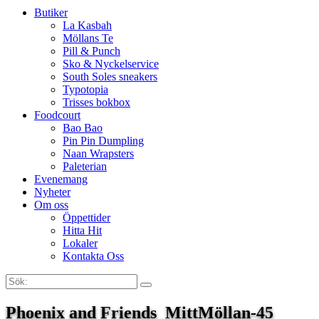
Butiker
La Kasbah
Möllans Te
Pill & Punch
Sko & Nyckelservice
South Soles sneakers
Typotopia
Trisses bokbox
Foodcourt
Bao Bao
Pin Pin Dumpling
Naan Wrapsters
Paleterian
Evenemang
Nyheter
Om oss
Öppettider
Hitta Hit
Lokaler
Kontakta Oss
Sök:
Search
Phoenix and Friends_MittMöllan-45