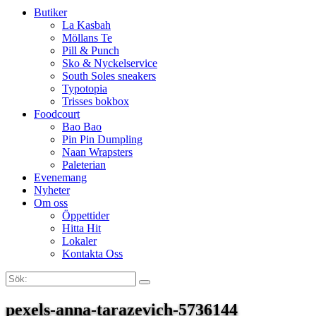
Butiker
La Kasbah
Möllans Te
Pill & Punch
Sko & Nyckelservice
South Soles sneakers
Typotopia
Trisses bokbox
Foodcourt
Bao Bao
Pin Pin Dumpling
Naan Wrapsters
Paleterian
Evenemang
Nyheter
Om oss
Öppettider
Hitta Hit
Lokaler
Kontakta Oss
Sök:
Search
pexels-anna-tarazevich-5736144