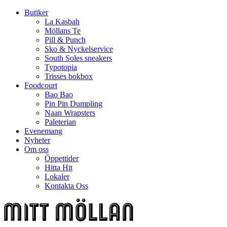
Butiker
La Kasbah
Möllans Te
Pill & Punch
Sko & Nyckelservice
South Soles sneakers
Typotopia
Trisses bokbox
Foodcourt
Bao Bao
Pin Pin Dumpling
Naan Wrapsters
Paleterian
Evenemang
Nyheter
Om oss
Öppettider
Hitta Hit
Lokaler
Kontakta Oss