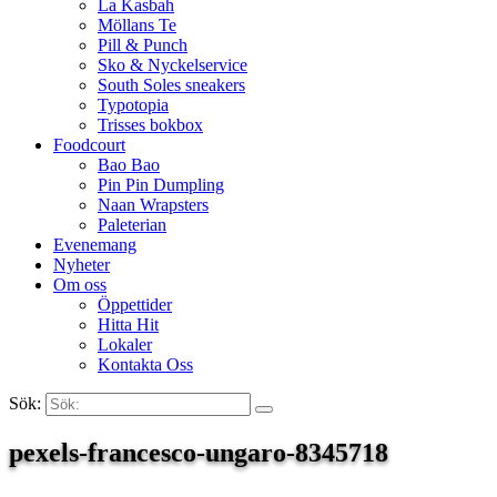
La Kasbah
Möllans Te
Pill & Punch
Sko & Nyckelservice
South Soles sneakers
Typotopia
Trisses bokbox
Foodcourt
Bao Bao
Pin Pin Dumpling
Naan Wrapsters
Paleterian
Evenemang
Nyheter
Om oss
Öppettider
Hitta Hit
Lokaler
Kontakta Oss
Sök:
Search
pexels-francesco-ungaro-8345718