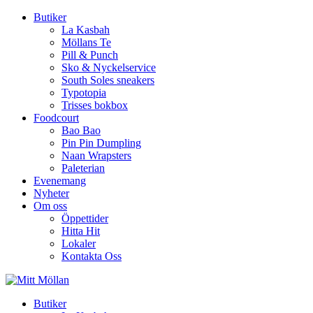
Butiker
La Kasbah
Möllans Te
Pill & Punch
Sko & Nyckelservice
South Soles sneakers
Typotopia
Trisses bokbox
Foodcourt
Bao Bao
Pin Pin Dumpling
Naan Wrapsters
Paleterian
Evenemang
Nyheter
Om oss
Öppettider
Hitta Hit
Lokaler
Kontakta Oss
Butiker