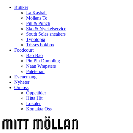
Butiker
La Kasbah
Möllans Te
Pill & Punch
Sko & Nyckelservice
South Soles sneakers
Typotopia
Trisses bokbox
Foodcourt
Bao Bao
Pin Pin Dumpling
Naan Wrapsters
Paleterian
Evenemang
Nyheter
Om oss
Öppettider
Hitta Hit
Lokaler
Kontakta Oss